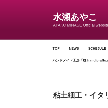
コ
ン
テ
水瀬あやこ
ン
AYAKO MINASE Official websit
ツ
へ
ス
キ
TOP
NEWS
SCHEJULE
ッ
プ
ハンドメイド工房「紋 handicrafts.
粘土細工・イタ