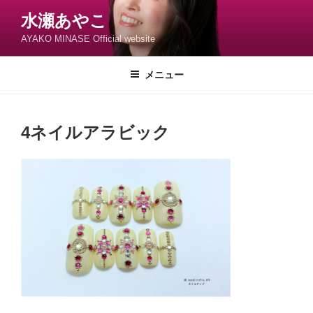
コ
水瀬あやこ
ン
AYAKO MINASE Official website
テ
ン
ツ
メニュー
へ
ス
キ
4ネイルアラビック
ッ
プ